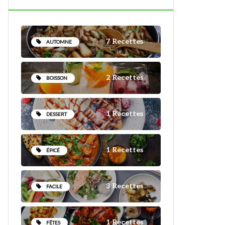
7 Recettes
AUTOMNE
2 Recettes
BOISSON
1 Recettes
DESSERT
1 Recettes
ÉPICÉ
3 Recettes
FACILE
1 Recettes
FÊTES