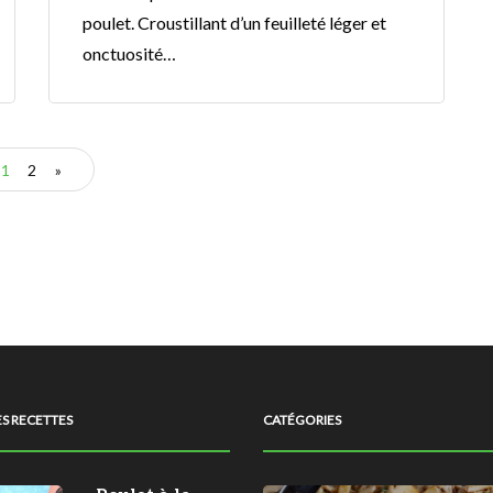
poulet. Croustillant d’un feuilleté léger et
onctuosité…
1
2
»
S RECETTES
CATÉGORIES