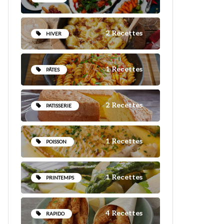
2 Recettes
HIVER
1 Recettes
PÂTES
2 Recettes
PATISSERIE
1 Recettes
POISSON
1 Recettes
PRINTEMPS
4 Recettes
RAPIDO