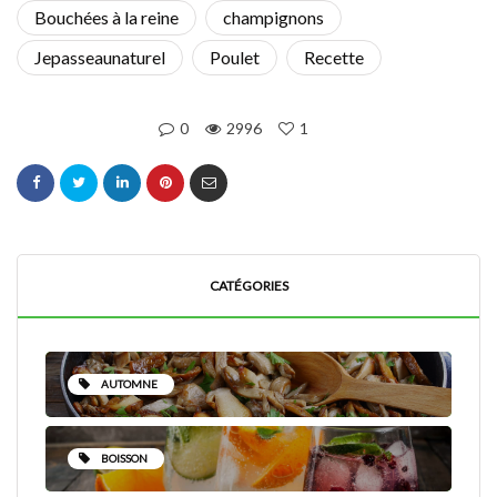
Bouchées à la reine
champignons
Jepasseaunaturel
Poulet
Recette
0
2996
1
CATÉGORIES
AUTOMNE
BOISSON