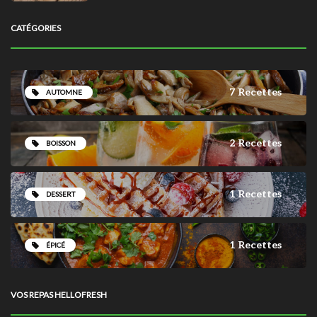
CATÉGORIES
7 Recettes
AUTOMNE
2 Recettes
BOISSON
1 Recettes
DESSERT
1 Recettes
ÉPICÉ
VOS REPAS HELLOFRESH