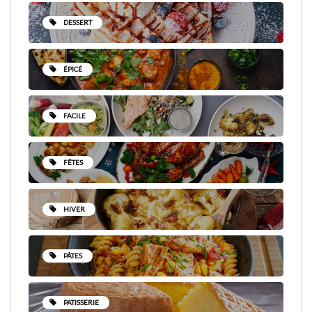
DESSERT
ÉPICÉ
FACILE
FÊTES
HIVER
PÂTES
PATISSERIE