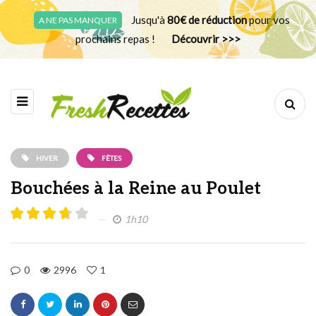
Jusqu'à
80€ de réduction
pour vos
A NE PAS MANQUER
prochains repas !
Découvrir >>>
HIVER
FÊTES
Bouchées à la Reine au Poulet
1h10
0
2996
1