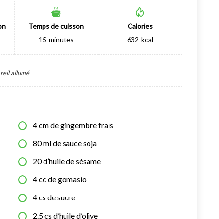
on
Temps de cuisson
Calories
15
minutes
632
kcal
reil allumé
4
cm de gingembre frais
80
ml
de sauce soja
20
d’huile de sésame
4
cc de gomasio
4
cs de sucre
2.5
cs d’huile d’olive