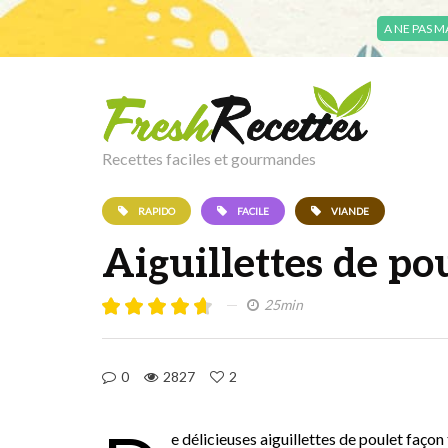
A NE PAS 
Recettes faciles et gourmandes
RAPIDO
FACILE
VIANDE
Aiguillettes de po
25min
0
2827
2
e délicieuses aiguillettes de poulet faço