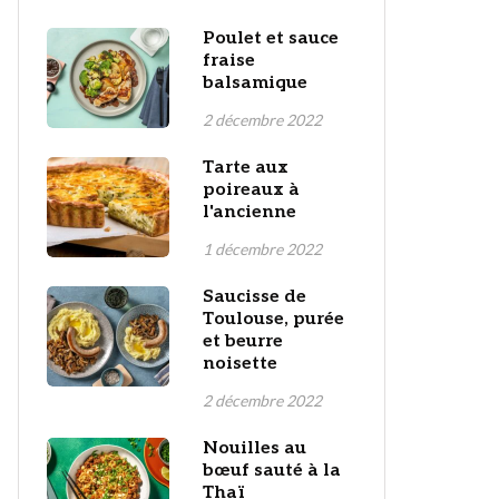
Poulet et sauce
fraise
balsamique
2 décembre 2022
Tarte aux
poireaux à
l'ancienne
1 décembre 2022
Saucisse de
Toulouse, purée
et beurre
noisette
2 décembre 2022
Nouilles au
bœuf sauté à la
Thaï