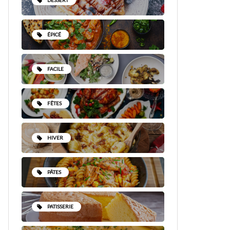
DESSERT
ÉPICÉ
FACILE
FÊTES
HIVER
PÂTES
PATISSERIE