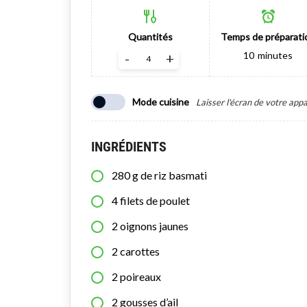
Quantités
Temps de préparati
10
minutes
-
+
Mode cuisine
Laisser l'écran de votre appa
INGRÉDIENTS
280
g
de riz basmati
4
filets de poulet
2
oignons jaunes
2
carottes
2
poireaux
2
gousses d’ail