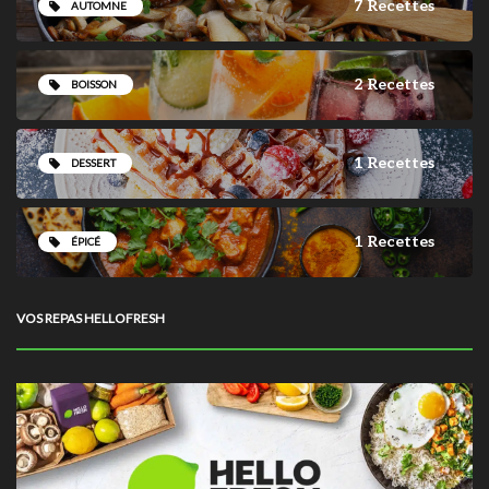
7 Recettes
AUTOMNE
2 Recettes
BOISSON
1 Recettes
DESSERT
1 Recettes
ÉPICÉ
VOS REPAS HELLOFRESH