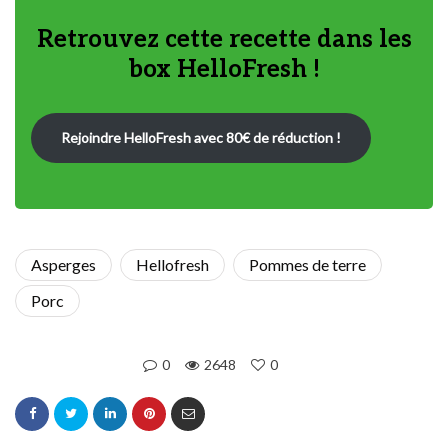
Retrouvez cette recette dans les
box HelloFresh !
Rejoindre HelloFresh avec 80€ de réduction !
Asperges
Hellofresh
Pommes de terre
Porc
0
2648
0