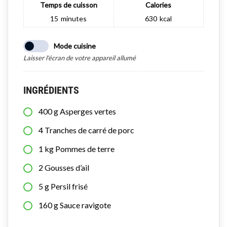
Temps de cuisson
Calories
15
minutes
630
kcal
Mode cuisine
Laisser l'écran de votre appareil allumé
INGRÉDIENTS
400
g
Asperges vertes
4
Tranches de carré de porc
1
kg
Pommes de terre
2
Gousses d’ail
5
g
Persil frisé
160
g
Sauce ravigote