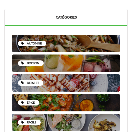
CATÉGORIES
AUTOMNE
BOISSON
DESSERT
ÉPICÉ
FACILE