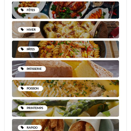
FÊTES
HIVER
PÂTES
PATISSERIE
POISSON
PRINTEMPS
RAPIDO