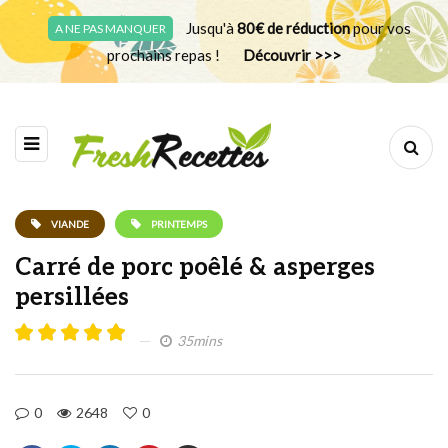
Jusqu'à
80€ de réduction
pour vos
A NE PAS MANQUER
prochains repas !
Découvrir >>>
VIANDE
PRINTEMPS
Carré de porc poêlé & asperges
persillées
35mins
0
2648
0