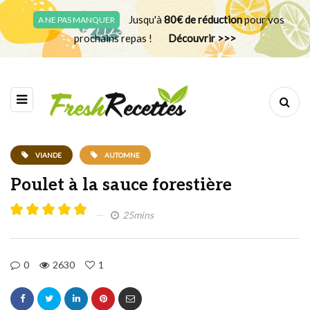
Jusqu'à
80€ de réduction
pour vos
A NE PAS MANQUER
prochains repas !
Découvrir >>>
VIANDE
AUTOMNE
Poulet à la sauce forestière
25mins
0
2630
1