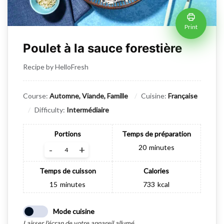
Print
Poulet à la sauce forestière
Recipe by HelloFresh
Course:
Automne, Viande, Famille
Cuisine:
Française
Difficulty:
Intermédiaire
Portions
Temps de préparation
20
minutes
-
+
Temps de cuisson
Calories
15
minutes
733
kcal
Mode cuisine
Laisser l'écran de votre appareil allumé