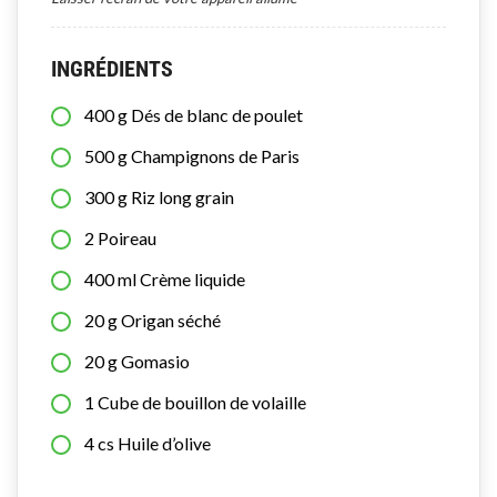
INGRÉDIENTS
400
g
Dés de blanc de poulet
500
g
Champignons de Paris
300
g
Riz long grain
2
Poireau
400
ml
Crème liquide
20
g
Origan séché
20
g
Gomasio
1
Cube de bouillon de volaille
4
cs
Huile d’olive