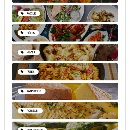
FACILE
FÊTES
HIVER
PÂTES
PATISSERIE
POISSON
PRINTEMPS