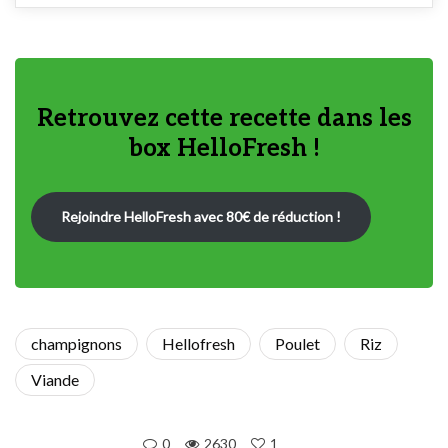
Retrouvez cette recette dans les
box HelloFresh !
Rejoindre HelloFresh avec 80€ de réduction !
champignons
Hellofresh
Poulet
Riz
Viande
0
2630
1