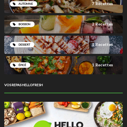
7 Recettes
AUTOMNE
2 Recettes
BOISSON
1 Recettes
DESSERT
1 Recettes
ÉPICÉ
VOS REPAS HELLOFRESH