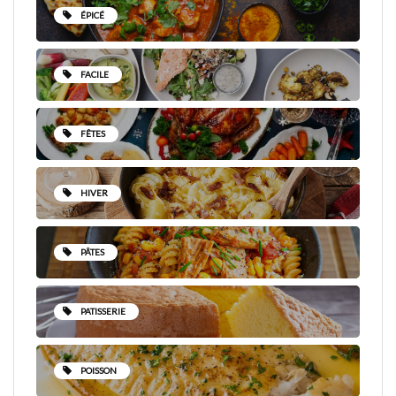
ÉPICÉ
FACILE
FÊTES
HIVER
PÂTES
PATISSERIE
POISSON