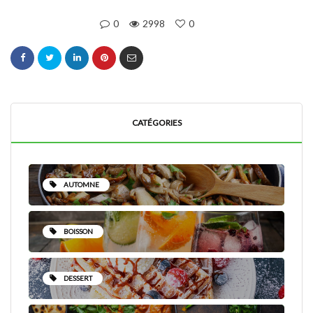
0
2998
0
CATÉGORIES
AUTOMNE
BOISSON
DESSERT