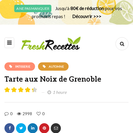
Jusqu'à
80€ de réduction
pour vos
A NE PAS MANQUER
prochains repas !
Découvrir >>>
PATISSERIE
AUTOMNE
Tarte aux Noix de Grenoble
1 heure
0
2998
0