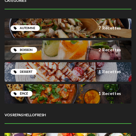
CATÉGORIES
7 Recettes
AUTOMNE
2 Recettes
BOISSON
1 Recettes
DESSERT
1 Recettes
ÉPICÉ
VOS REPAS HELLOFRESH