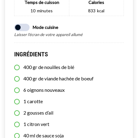
Temps de cuisson
Calories
10
minutes
833
kcal
Mode cuisine
Laisser l'écran de votre appareil allumé
INGRÉDIENTS
400
gr
de nouilles de blé
400
gr
de viande hachée de boeuf
6
oignons nouveaux
1
carotte
2
gousses d’ail
1
citron vert
40
ml
de sauce soja