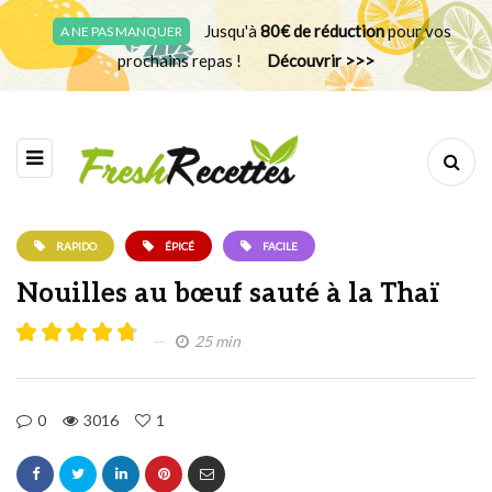
Jusqu'à
80€ de réduction
pour vos
A NE PAS MANQUER
prochains repas !
Découvrir >>>
RAPIDO
ÉPICÉ
FACILE
Nouilles au bœuf sauté à la Thaï
25 min
0
3016
1