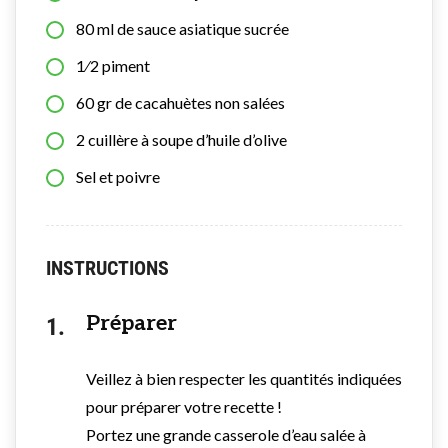
80
ml
de sauce asiatique sucrée
1⁄2
piment
60
gr
de cacahuètes non salées
2
cuillère à soupe
d’huile d’olive
Sel et poivre
INSTRUCTIONS
Préparer
Veillez à bien respecter les quantités indiquées
pour préparer votre recette !
Portez une grande casserole d’eau salée à