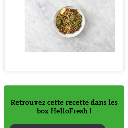
Retrouvez cette recette dans les
box HelloFresh !