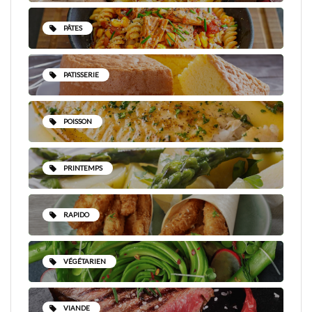
PÂTES
PATISSERIE
POISSON
PRINTEMPS
RAPIDO
VÉGÉTARIEN
VIANDE