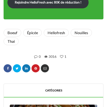
Rejoindre HelloFresh avec 80€ de réduction !
Boeuf
Épicée
Hellofresh
Nouilles
Thai
0
3016
1
CATÉGORIES