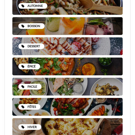
AUTOMNE
BOISSON
DESSERT
ÉPICÉ
FACILE
FÊTES
HIVER